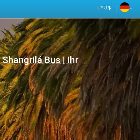
UYU $
Shangrilá Bus | Ihr
Tus
online
ómnibus