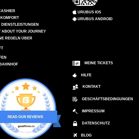
CASHIER
URUBUS IOS
D KOMFORT
URUBUS ANDROID
 DIENSTLEISTUNGEN
 ABOUT YOUR JOURNEY
NE REGELN ÜBER
FT
FEN
MEINE TICKETS
 BAHNHOF
HILFE
KONTAKT
GESCHÄFTSBEDINGUNGEN
IMPRESSUM
DATENSCHUTZ
BLOG