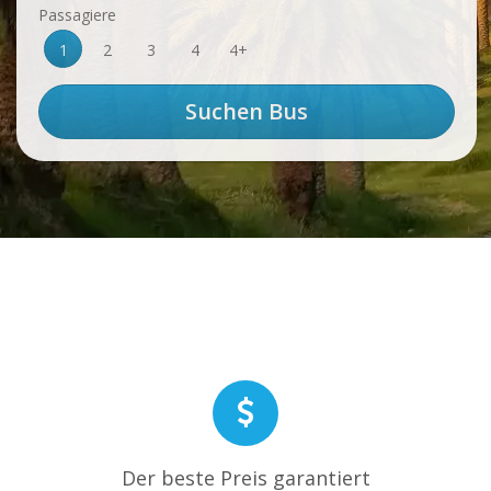
Passagiere
1
2
3
4
4+
Der beste Preis garantiert