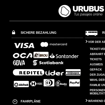
SICHERE BEZAHLUNG
R
VOR DER A
TICKET-V
ABFAHRT 
TICKETS
AUSWEIS
GEPÄCK
DER ZUGA
WAHL DER
FAMILIE U
PERSONEN
MOBILITÄT
FAHRPLÄNE
WÄHREND D