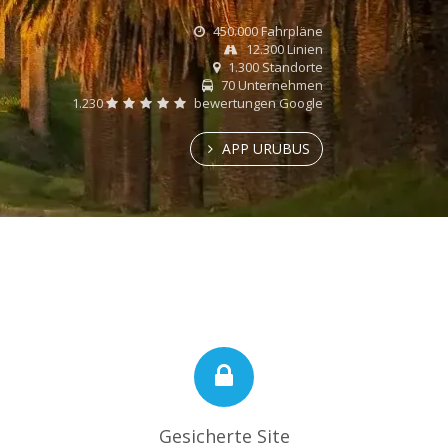
450.000 Fahrpläne
12.300 Linien
1.300 Standorte
70 Unternehmen
1.230
bewertungen Google
APP URUBUS
Gesicherte Site