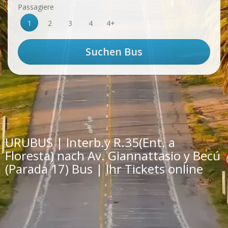
Passagiere
1
2
3
4
4+
URUBUS | Interb.y R.35(Ent. a
Floresta) nach Av. Giannattasio y Becú
(Parada 17) Bus | Ihr Tickets online