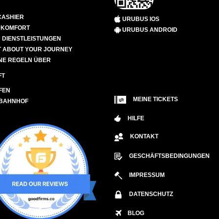
CASHIER
URUBUS IOS
D KOMFORT
URUBUS ANDROID
 DIENSTLEISTUNGEN
 ABOUT YOUR JOURNEY
NE REGELN ÜBER
FT
FEN
MEINE TICKETS
 BAHNHOF
HILFE
KONTAKT
GESCHÄFTSBEDINGUNGEN
IMPRESSUM
DATENSCHUTZ
BLOG