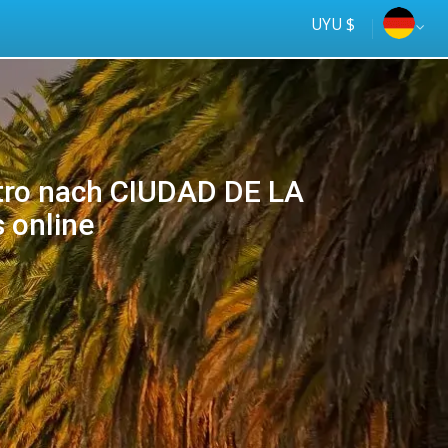
UYU $
tro nach CIUDAD DE LA
 online
Tus
online
ómnibus