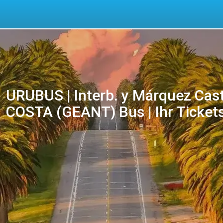
URUBUS | Interb. y Márquez Cas
COSTA (GEANT) Bus | Ihr Tickets