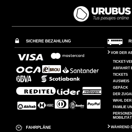
SICHERE BEZAHLUNG
R
VOR DER A
TICKET-V
ABFAHRT 
TICKETS
AUSWEIS
GEPÄCK
DER ZUGA
WAHL DER
FAMILIE U
PERSONEN
MOBILITÄT
FAHRPLÄNE
WÄHREND D