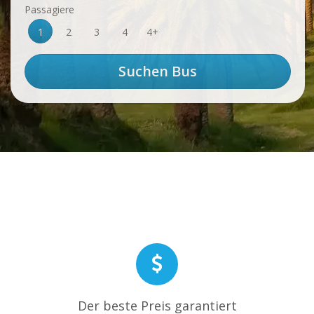
Passagiere
1
2
3
4
4+
Der beste Preis garantiert