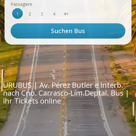
Passagiere
1
2
3
4
4+
URUBUS | Av. Pérez Butler e Interb.
nach Cno. Carrasco-Lím.Deptal. Bus |
Ihr Tickets online