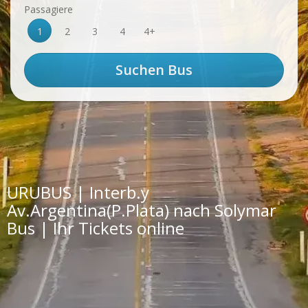
Passagiere
1
2
3
4
4+
URUBUS | Interb.y
Av.Argentina(P.Plata) nach Solymar
Bus | Ihr Tickets online