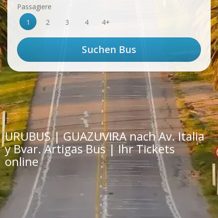
Passagiere
1
2
3
4
4+
URUBUS | GUAZUVIRA nach Av. Italia
y Bvar. Artigas Bus | Ihr Tickets
online