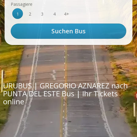
Passagiere
1
2
3
4
4+
URUBUS | GREGORIO AZNAREZ nach
PUNTA DEL ESTE Bus | Ihr Tickets
online