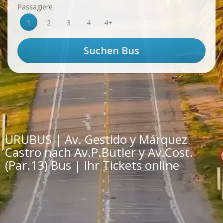
Passagiere
1
2
3
4
4+
URUBUS | Av. Gestido y Márquez
Castro nach Av.P.Butler y Av.Cost.
(Par.13) Bus | Ihr Tickets online