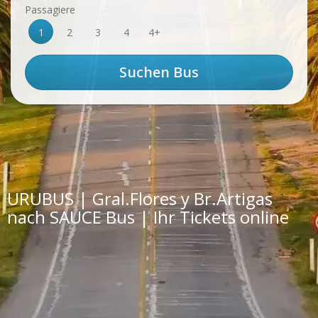
Passagiere
1
2
3
4
4+
URUBUS | Gral.Flores y Br.Artigas
nach SAUCE Bus | Ihr Tickets online