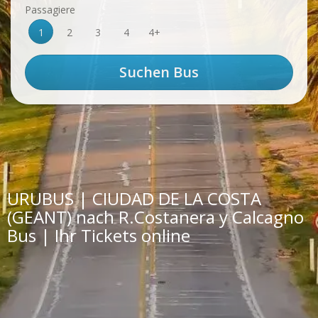
Passagiere
1
2
3
4
4+
URUBUS | CIUDAD DE LA COSTA
(GEANT) nach R.Costanera y Calcagno
Bus | Ihr Tickets online