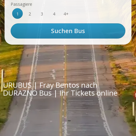
Passagiere
1
2
3
4
4+
URUBUS | Fray Bentos nach
DURAZNO Bus | Ihr Tickets online