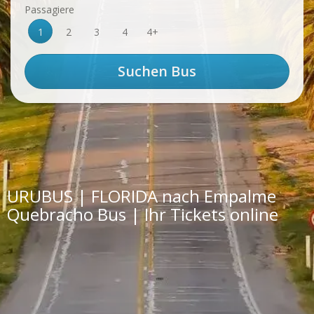
Passagiere
1
2
3
4
4+
URUBUS | FLORIDA nach Empalme
Quebracho Bus | Ihr Tickets online