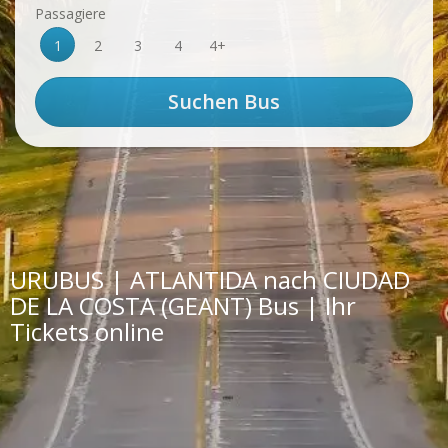
Passagiere
1
2
3
4
4+
URUBUS | ATLANTIDA nach CIUDAD
DE LA COSTA (GEANT) Bus | Ihr
Tickets online