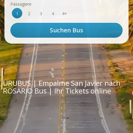
Passagiere
1
2
3
4
4+
URUBUS | Empalme San Javier nach
ROSARIO Bus | Ihr Tickets online