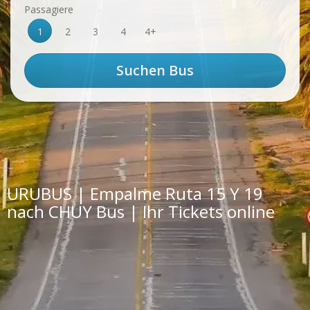
Passagiere
1
2
3
4
4+
URUBUS | Empalme Ruta 15 Y 19
nach CHUY Bus | Ihr Tickets online