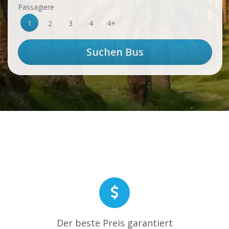
Passagiere
1
2
3
4
4+
Der beste Preis garantiert