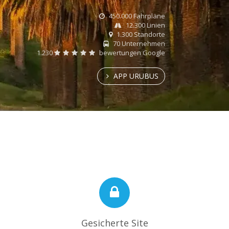
450.000 Fahrpläne
12.300 Linien
1.300 Standorte
70 Unternehmen
1.230
bewertungen Google
APP URUBUS
Gesicherte Site