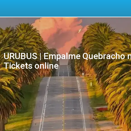
URUBUS | Empalme Quebracho n
Tickets online