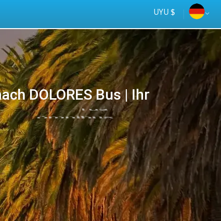
UYU $
ach DOLORES Bus | Ihr
Tus
online
ómnibus