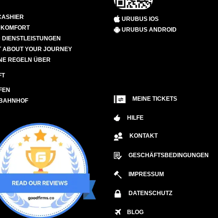
CASHIER
URUBUS IOS
D KOMFORT
URUBUS ANDROID
 DIENSTLEISTUNGEN
 ABOUT YOUR JOURNEY
NE REGELN ÜBER
FT
FEN
MEINE TICKETS
 BAHNHOF
HILFE
KONTAKT
GESCHÄFTSBEDINGUNGEN
IMPRESSUM
DATENSCHUTZ
BLOG