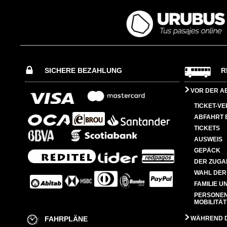
SICHERE BEZAHLUNG
R
VOR DER A
TICKET-V
ABFAHRT 
TICKETS
AUSWEIS
GEPÄCK
DER ZUGA
WAHL DER
FAMILIE U
PERSONEN
MOBILITÄT
FAHRPLÄNE
WÄHREND D