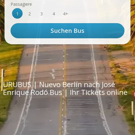
Passagiere
1
2
3
4
4+
URUBUS | Nuevo Berlín nach José
Enrique Rodó Bus | Ihr Tickets online