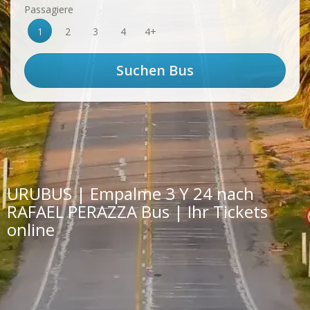
Passagiere
1
2
3
4
4+
URUBUS | Empalme 3 Y 24 nach
RAFAEL PERAZZA Bus | Ihr Tickets
online