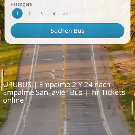
Passagiere
1
2
3
4
4+
URUBUS | Empalme 2 Y 24 nach
Empalme San Javier Bus | Ihr Tickets
online