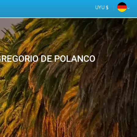
UYU $
GREGORIO DE POLANCO
Más rápido
online