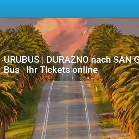
URUBUS | DURAZNO nach SAN 
Bus | Ihr Tickets online