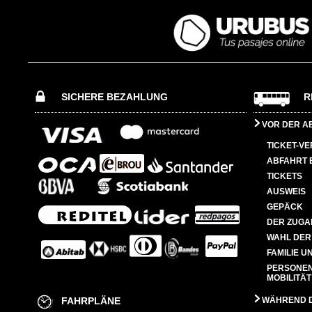
SICHERE BEZAHLUNG
R
VOR DER A
TICKET-V
ABFAHRT 
TICKETS
AUSWEIS
GEPÄCK
DER ZUGA
WAHL DER
FAMILIE U
PERSONEN
MOBILITÄT
FAHRPLÄNE
WÄHREND D