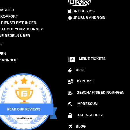
CASHIER
URUBUS IOS
D KOMFORT
URUBUS ANDROID
 DIENSTLEISTUNGEN
 ABOUT YOUR JOURNEY
NE REGELN ÜBER
FT
FEN
MEINE TICKETS
 BAHNHOF
HILFE
KONTAKT
GESCHÄFTSBEDINGUNGEN
IMPRESSUM
DATENSCHUTZ
BLOG