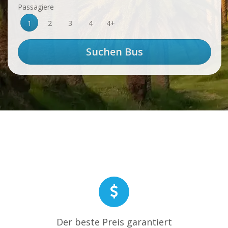
Passagiere
1
2
3
4
4+
Der beste Preis garantiert