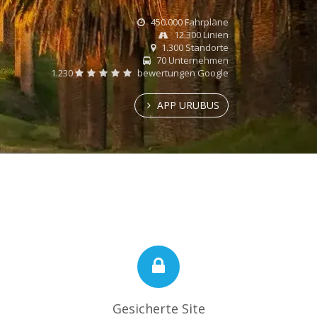
450.000 Fahrpläne
12.300 Linien
1.300 Standorte
70 Unternehmen
1.230
bewertungen Google
APP URUBUS
Gesicherte Site