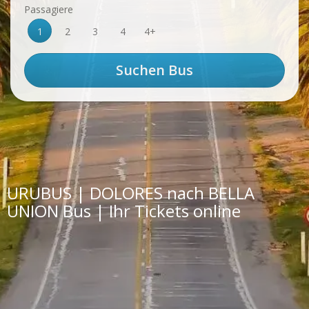
Passagiere
1
2
3
4
4+
URUBUS | DOLORES nach BELLA
UNION Bus | Ihr Tickets online