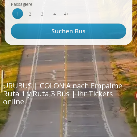
Passagiere
1
2
3
4
4+
URUBUS | COLONIA nach Empalme
Ruta 1 y Ruta 3 Bus | Ihr Tickets
online