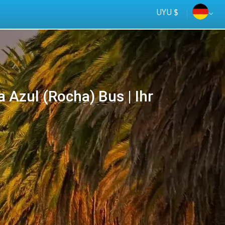
UYU $
Azul (Rocha) Bus | Ihr
Tus
online
ómnibus