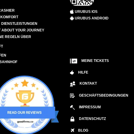
CASHIER
URUBUS IOS
D KOMFORT
URUBUS ANDROID
 DIENSTLEISTUNGEN
 ABOUT YOUR JOURNEY
NE REGELN ÜBER
FT
FEN
MEINE TICKETS
 BAHNHOF
HILFE
KONTAKT
GESCHÄFTSBEDINGUNGEN
IMPRESSUM
DATENSCHUTZ
BLOG