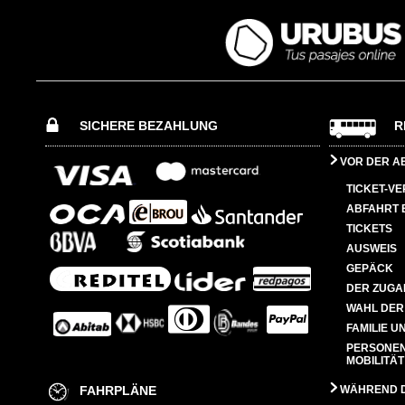
SICHERE BEZAHLUNG
R
VOR DER A
TICKET-V
ABFAHRT 
TICKETS
AUSWEIS
GEPÄCK
DER ZUGA
WAHL DER
FAMILIE U
PERSONEN
MOBILITÄT
FAHRPLÄNE
WÄHREND D