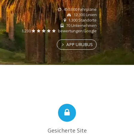
450.000 Fahrpläne
12.300 Linien
1.300 Standorte
70 Unternehmen
1.230
bewertungen Google
APP URUBUS
Gesicherte Site