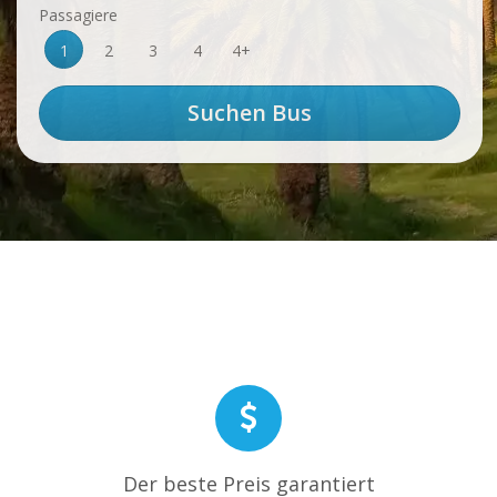
Passagiere
1
2
3
4
4+
Der beste Preis garantiert