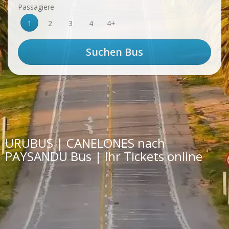
Passagiere
1
2
3
4
4+
URUBUS | CANELONES nach
PAYSANDU Bus | Ihr Tickets online