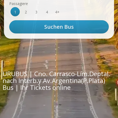
Passagiere
1
2
3
4
4+
URUBUS | Cno. Carrasco-Lím.Deptal.
nach Interb.y Av.Argentina(P.Plata)
Bus | Ihr Tickets online