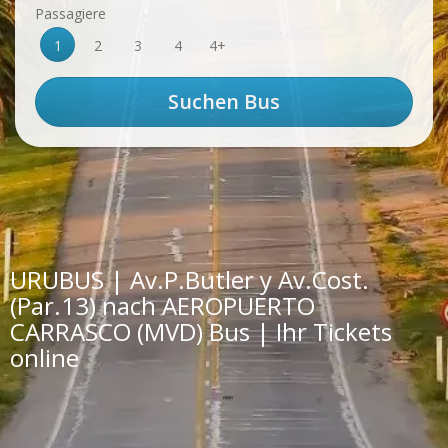
Passagiere
1
2
3
4
4+
URUBUS | Av.P.Butler y Av.Cost.
(Par.13) nach AEROPUERTO
CARRASCO (MVD) Bus | Ihr Tickets
online