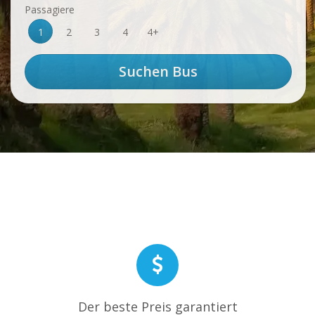
Passagiere
1
2
3
4
4+
Der beste Preis garantiert