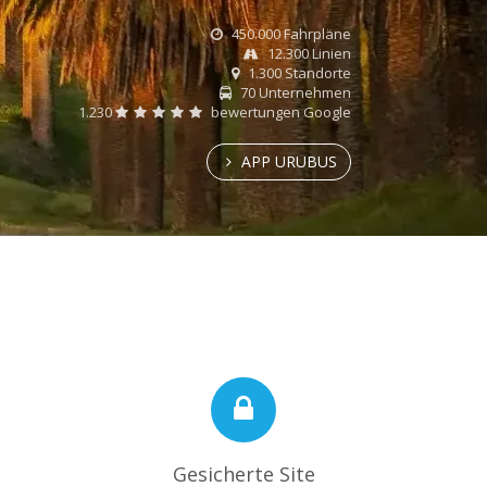
450.000 Fahrpläne
12.300 Linien
1.300 Standorte
70 Unternehmen
1.230
bewertungen Google
APP URUBUS
Gesicherte Site