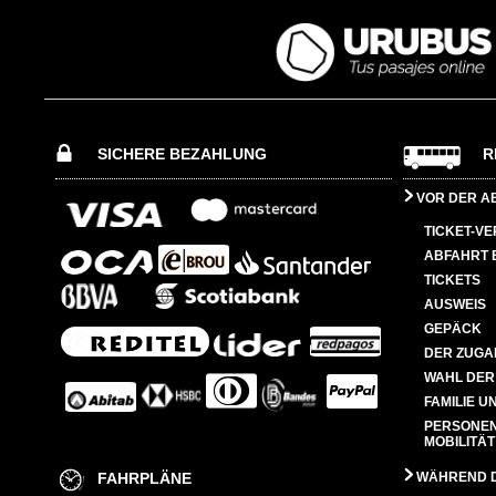
SICHERE BEZAHLUNG
R
VOR DER A
TICKET-V
ABFAHRT 
TICKETS
AUSWEIS
GEPÄCK
DER ZUGA
WAHL DER
FAMILIE U
PERSONEN
MOBILITÄT
FAHRPLÄNE
WÄHREND D