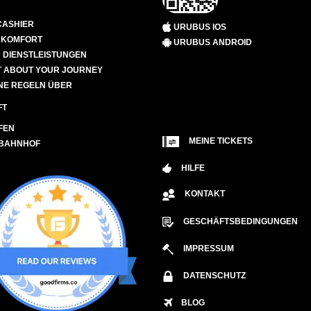
CASHIER
URUBUS IOS
D KOMFORT
URUBUS ANDROID
 DIENSTLEISTUNGEN
 ABOUT YOUR JOURNEY
NE REGELN ÜBER
FT
FEN
MEINE TICKETS
 BAHNHOF
HILFE
KONTAKT
GESCHÄFTSBEDINGUNGEN
IMPRESSUM
DATENSCHUTZ
BLOG