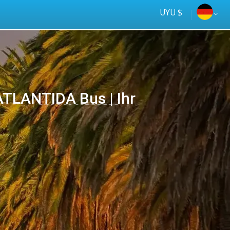
UYU $
ATLANTIDA Bus | Ihr
Tus
online
ómnibus