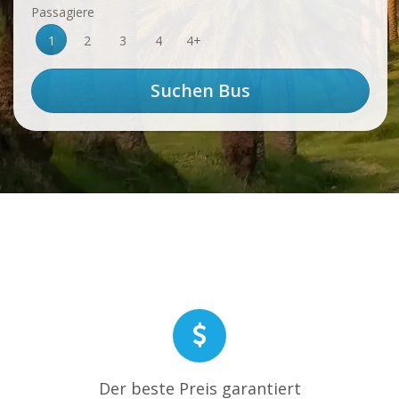
Passagiere
1
2
3
4
4+
Der beste Preis garantiert