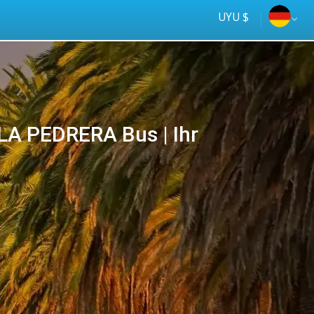
UYU $
A PEDRERA Bus | Ihr
Tus
online
ómnibus