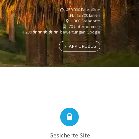
450.000 Fahrpläne
12.300 Linien
1.300 Standorte
70 Unternehmen
1.230
bewertungen Google
APP URUBUS
Gesicherte Site