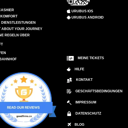
CASHIER
URUBUS IOS
D KOMFORT
URUBUS ANDROID
 DIENSTLEISTUNGEN
 ABOUT YOUR JOURNEY
NE REGELN ÜBER
FT
FEN
MEINE TICKETS
 BAHNHOF
HILFE
KONTAKT
GESCHÄFTSBEDINGUNGEN
IMPRESSUM
DATENSCHUTZ
BLOG