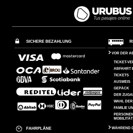
SICHERE BEZAHLUNG
R
VOR DER A
TICKET-V
ABFAHRT 
TICKETS
AUSWEIS
GEPÄCK
DER ZUGA
WAHL DER
FAMILIE U
PERSONEN
MOBILITÄT
FAHRPLÄNE
WÄHREND D