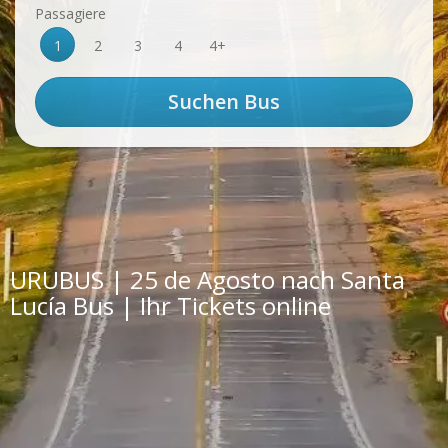
Passagiere
1
2
3
4
4+
URUBUS | 25 de Agosto nach Santa
Lucía Bus | Ihr Tickets online