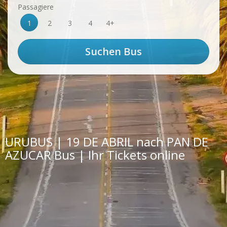
Passagiere
1
2
3
4
4+
URUBUS | 19 DE ABRIL nach PAN DE
AZUCAR Bus | Ihr Tickets online